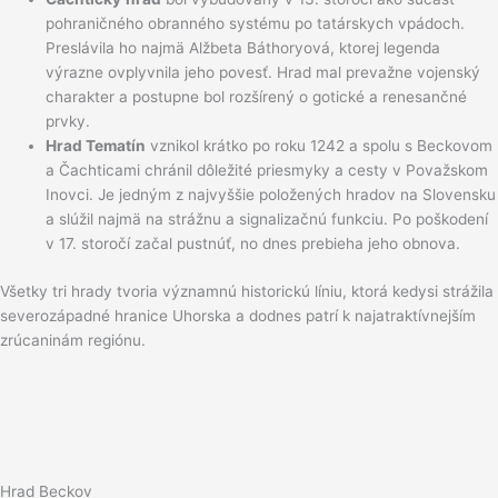
pohraničného obranného systému po tatárskych vpádoch.
Preslávila ho najmä Alžbeta Báthoryová, ktorej legenda
výrazne ovplyvnila jeho povesť. Hrad mal prevažne vojenský
charakter a postupne bol rozšírený o gotické a renesančné
prvky.
Hrad Tematín
vznikol krátko po roku 1242 a spolu s Beckovom
a Čachticami chránil dôležité priesmyky a cesty v Považskom
Inovci. Je jedným z najvyššie položených hradov na Slovensku
a slúžil najmä na strážnu a signalizačnú funkciu. Po poškodení
v 17. storočí začal pustnúť, no dnes prebieha jeho obnova.
Všetky tri hrady tvoria významnú historickú líniu, ktorá kedysi strážila
severozápadné hranice Uhorska a dodnes patrí k najatraktívnejším
zrúcaninám regiónu.
Hrad Beckov