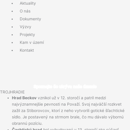
Aktuality
Menu
O nás
Dokumenty
Výzvy
Projekty
Kam v území
Kontakt
Spoznajte čo ukrýva naše územie
TROJHRADIE
Hrad Beckov
vznikol už v 12. storočí a patril medzi
najvýznamnejšie pevnosti na Považí. Svoj najväčší rozkvet
zažil za Stiborovcov, ktorí z neho vytvorili gotické šľachtické
sídlo. Je postavený na strmom brale, čo mu dávalo výbornú
obrannú pozíciu.
Čachtický
hrad
bol vybudovaný v 13. storočí ako súčasť