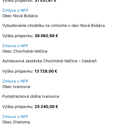
Výška príspevku:
31 537,97 €
Zmluva o NFP
Obec Nová Bošáca
Vybudovanie chodníku na cintoríne v obci Nová Bošáca
Výška príspevku:
39 062,68 €
Zmluva o NFP
Obec Chocholná-Velčice
Autobusová zastávka Chocholná-Velčice – čakáreň
Výška príspevku:
13 728,00 €
Zmluva o NFP
Obec Ivanovce
Pumptracková dráha Ivanovce
Výška príspevku:
25 240,00 €
Zmluva o NFP
Obec Drietoma