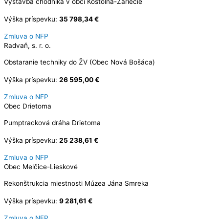
Výstavba chodníka v obci Kostolná-Záriečie
Výška príspevku:
35 798,34 €
Zmluva o NFP
Radvaň, s. r. o.
Obstaranie techniky do ŽV (Obec Nová Bošáca)
Výška príspevku:
26 595,00 €
Zmluva o NFP
Obec Drietoma
Pumptracková dráha Drietoma
Výška príspevku:
25 238,61 €
Zmluva o NFP
Obec Melčice-Lieskové
Rekonštrukcia miestnosti Múzea Jána Smreka
Výška príspevku:
9 281,61 €
Zmluva o NFP