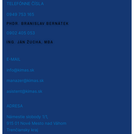
TELEFÓNNE ČÍSLA
0949 753 165
PHDR. BRANISLAV BERNÁTEK
0902 405 053
ING. JÁN ŽUCHA, MBA
E-MAIL
info@kimas.sk
manazer@kimas.sk
asistent@kimas.sk
ADRESA
Námestie slobody 1/1,
915 01 Nové Mesto nad Váhom
Trenčiansky kraj