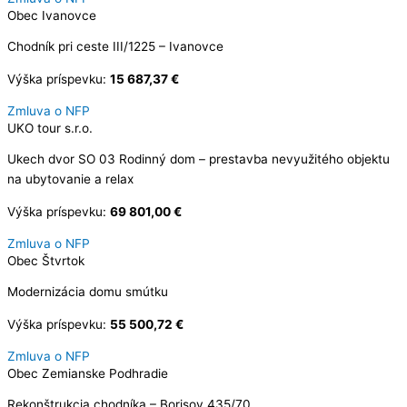
Obec Ivanovce
Chodník pri ceste III/1225 – Ivanovce
Výška príspevku:
15 687,37 €
Zmluva o NFP
UKO tour s.r.o.
Ukech dvor SO 03 Rodinný dom – prestavba nevyužitého objektu
na ubytovanie a relax
Výška príspevku:
69 801,00 €
Zmluva o NFP
Obec Štvrtok
Modernizácia domu smútku
Výška príspevku:
55 500,72 €
Zmluva o NFP
Obec Zemianske Podhradie
Rekonštrukcia chodníka – Borisov 435/70